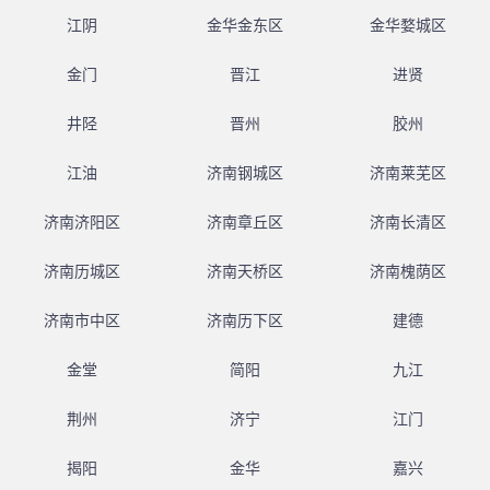
江阴
金华金东区
金华婺城区
金门
晋江
进贤
井陉
晋州
胶州
江油
济南钢城区
济南莱芜区
济南济阳区
济南章丘区
济南长清区
济南历城区
济南天桥区
济南槐荫区
济南市中区
济南历下区
建德
金堂
简阳
九江
荆州
济宁
江门
揭阳
金华
嘉兴