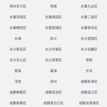
常州天宁区
苍南
长春九台区
长春双阳区
长春绿园区
长春二道区
长春朝阳区
长春宽城区
长春南关区
长海
崇义
长沙望城区
长沙雨花区
长沙开福区
长沙岳麓区
长沙天心区
长沙芙蓉区
常熟
慈溪
巢湖
长丰
淳安
崇州
成都新津区
成都郫都区
成都双流区
成都温江区
成都新都区
成都青白江区
成都龙泉驿区