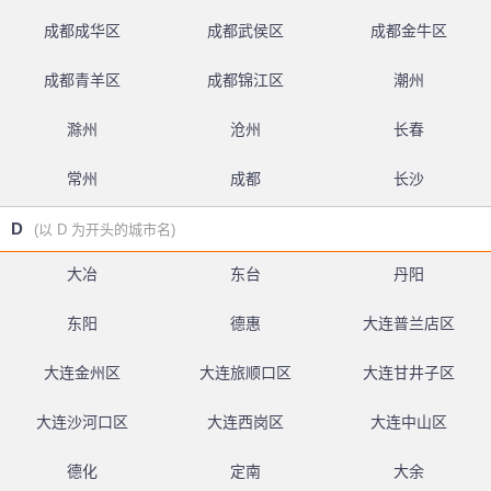
成都成华区
成都武侯区
成都金牛区
成都青羊区
成都锦江区
潮州
滁州
沧州
长春
常州
成都
长沙
D
(以 D 为开头的城市名)
大冶
东台
丹阳
东阳
德惠
大连普兰店区
大连金州区
大连旅顺口区
大连甘井子区
大连沙河口区
大连西岗区
大连中山区
德化
定南
大余