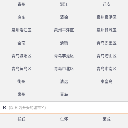
青州
潜江
迁安
启东
清徐
泉州泉港区
泉州洛江区
泉州丰泽区
泉州鲤城区
全南
清镇
青岛即墨区
青岛城阳区
青岛李沧区
青岛崂山区
青岛黄岛区
青岛市北区
青岛市南区
衢州
清远
秦皇岛
泉州
青岛
R
(以 R 为开头的城市名)
任丘
仁怀
荣成