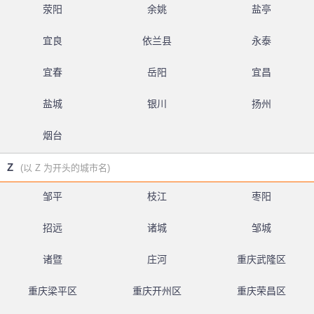
荥阳
余姚
盐亭
宜良
依兰县
永泰
宜春
岳阳
宜昌
盐城
银川
扬州
烟台
Z
(以 Z 为开头的城市名)
邹平
枝江
枣阳
招远
诸城
邹城
诸暨
庄河
重庆武隆区
重庆梁平区
重庆开州区
重庆荣昌区