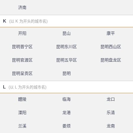
济南
K
(以 K 为开头的城市名)
开阳
昆山
康平
昆明晋宁区
昆明东川区
昆明西山区
昆明官渡区
昆明五华区
昆明盘龙区
昆明呈贡区
昆明
L
(以 L 为开头的城市名)
醴陵
临海
龙口
溧阳
龙港
乐清
兰溪
娄烦
龙南