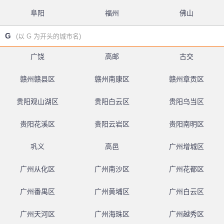
阜阳
福州
佛山
G
(以 G 为开头的城市名)
广饶
高邮
古交
赣州赣县区
赣州南康区
赣州章贡区
贵阳观山湖区
贵阳白云区
贵阳乌当区
贵阳花溪区
贵阳云岩区
贵阳南明区
巩义
高邑
广州增城区
广州从化区
广州南沙区
广州花都区
广州番禺区
广州黄埔区
广州白云区
广州天河区
广州海珠区
广州越秀区